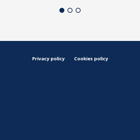
Privacy policy
Cookies policy
Via Gazzera Alta, 44
30174, Venezia Mestre
Telefono
3312522158
sparkle@aicsvenezia.it